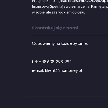
Przejmij kontrolę nad finansami. Oszczędzaj, i
finansową. Spełniaj swoje marzenia. Pamiętaj 
w sobie, ale są środkiem do celu.
Skontakuj się z nami
Odpowiemy na każde pytanie.
tel: +48 608-298-994
e-mail:
klient@momoney.pl