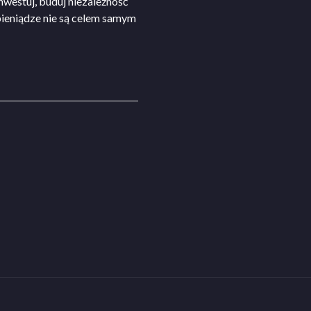
nwestuj, buduj niezależność
pieniądze nie są celem samym